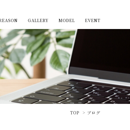
REASON
GALLERY
MODEL
EVENT
施工実例（新築）
浦和住宅公園
施工実例（リノベーショ
浦和住宅展示場Miraizu
ン）
大宮北ハウジングステージ
TOP
ブログ