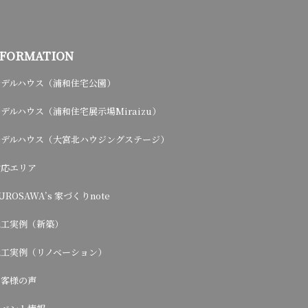
NFORMATION
モデルハウス（浦和住宅公園）
デルハウス（浦和住宅展示場Miraizu）
モデルハウス（大宮北ハウジングステージ）
対応エリア
UROSAWA’s 家づくりnote
施工実例（新築）
施工実例（リノベーション）
お客様の声