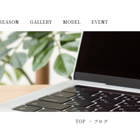
REASON
GALLERY
MODEL
EVENT
施工実例（新築）
浦和住宅公園
施工実例（リノベーショ
浦和住宅展示場Miraizu
ン）
大宮北ハウジングステージ
TOP
ブログ