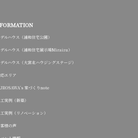
NFORMATION
モデルハウス（浦和住宅公園）
デルハウス（浦和住宅展示場Miraizu）
モデルハウス（大宮北ハウジングステージ）
対応エリア
UROSAWA’s 家づくりnote
施工実例（新築）
施工実例（リノベーション）
お客様の声