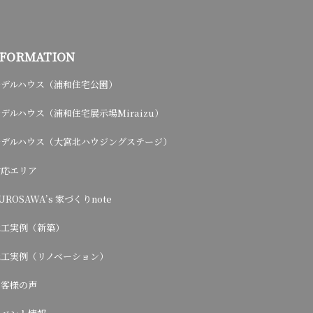
NFORMATION
モデルハウス（浦和住宅公園）
デルハウス（浦和住宅展示場Miraizu）
モデルハウス（大宮北ハウジングステージ）
対応エリア
UROSAWA’s 家づくりnote
施工実例（新築）
施工実例（リノベーション）
お客様の声