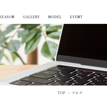
REASON
GALLERY
MODEL
EVENT
施工実例（新築）
浦和住宅公園
施工実例（リノベーショ
浦和住宅展示場Miraizu
ン）
大宮北ハウジングステージ
TOP
ブログ