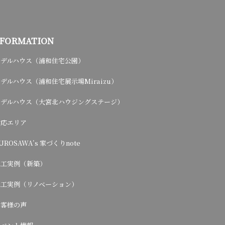
NFORMATION
モデルハウス（浦和住宅公園）
デルハウス（浦和住宅展示場Miraizu）
モデルハウス（大宮北ハウジングステージ）
対応エリア
UROSAWA’s 家づくりnote
施工実例（新築）
施工実例（リノベーション）
お客様の声