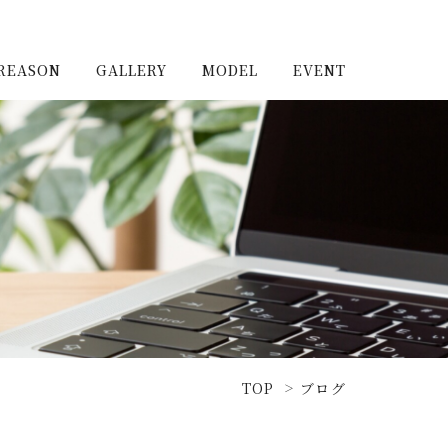
REASON
GALLERY
MODEL
EVENT
施工実例（新築）
浦和住宅公園
施工実例（リノベーショ
浦和住宅展示場Miraizu
ン）
大宮北ハウジングステージ
TOP
ブログ