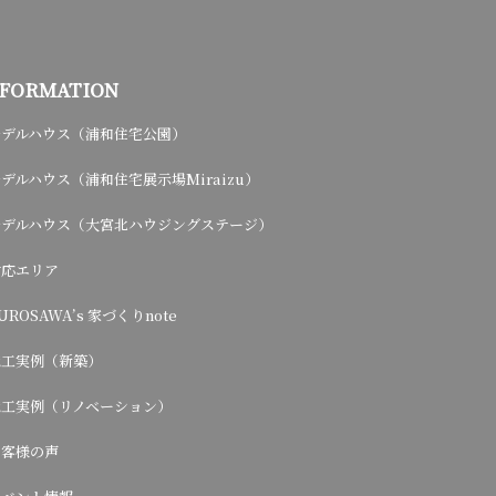
NFORMATION
モデルハウス（浦和住宅公園）
デルハウス（浦和住宅展示場Miraizu）
モデルハウス（大宮北ハウジングステージ）
対応エリア
UROSAWA’s 家づくりnote
施工実例（新築）
施工実例（リノベーション）
お客様の声