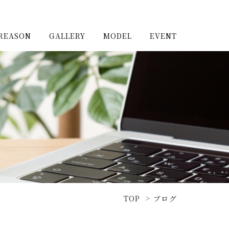
REASON
GALLERY
MODEL
EVENT
施工実例（新築）
浦和住宅公園
施工実例（リノベーショ
浦和住宅展示場Miraizu
ン）
大宮北ハウジングステージ
TOP
ブログ