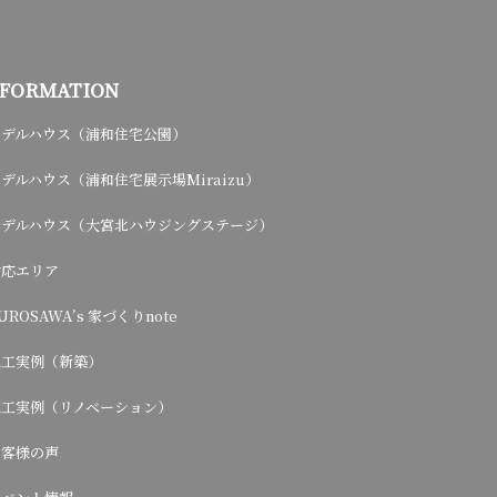
NFORMATION
モデルハウス（浦和住宅公園）
デルハウス（浦和住宅展示場Miraizu）
モデルハウス（大宮北ハウジングステージ）
対応エリア
UROSAWA’s 家づくりnote
施工実例（新築）
施工実例（リノベーション）
お客様の声