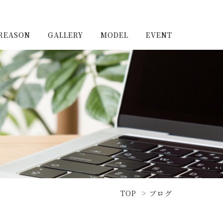
REASON
GALLERY
MODEL
EVENT
施工実例（新築）
浦和住宅公園
施工実例（リノベーショ
浦和住宅展示場Miraizu
ン）
大宮北ハウジングステージ
TOP
ブログ