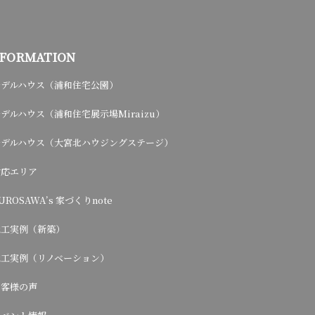
NFORMATION
モデルハウス（浦和住宅公園）
デルハウス（浦和住宅展示場Miraizu）
モデルハウス（大宮北ハウジングステージ）
対応エリア
UROSAWA’s 家づくりnote
施工実例（新築）
施工実例（リノベーション）
お客様の声