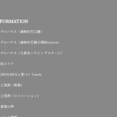
NFORMATION
モデルハウス（浦和住宅公園）
デルハウス（浦和住宅展示場Miraizu）
モデルハウス（大宮北ハウジングステージ）
対応エリア
UROSAWA’s 家づくりnote
施工実例（新築）
施工実例（リノベーション）
お客様の声