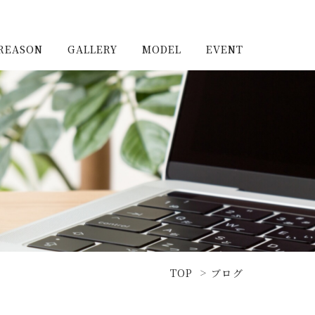
REASON
GALLERY
MODEL
EVENT
施工実例（新築）
浦和住宅公園
施工実例（リノベーショ
浦和住宅展示場Miraizu
ン）
大宮北ハウジングステージ
TOP
ブログ