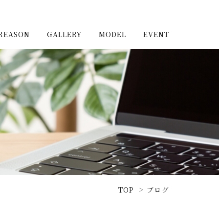
REASON
GALLERY
MODEL
EVENT
施工実例（新築）
浦和住宅公園
施工実例（リノベーショ
浦和住宅展示場Miraizu
ン）
大宮北ハウジングステージ
TOP
ブログ