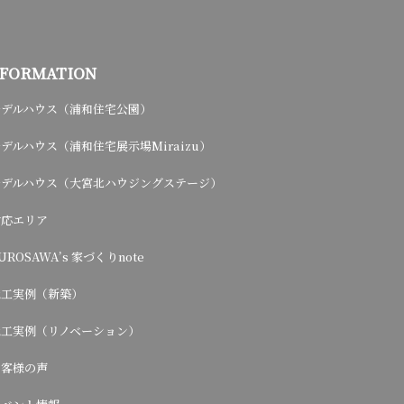
NFORMATION
モデルハウス（浦和住宅公園）
デルハウス（浦和住宅展示場Miraizu）
モデルハウス（大宮北ハウジングステージ）
対応エリア
UROSAWA’s 家づくりnote
施工実例（新築）
施工実例（リノベーション）
お客様の声