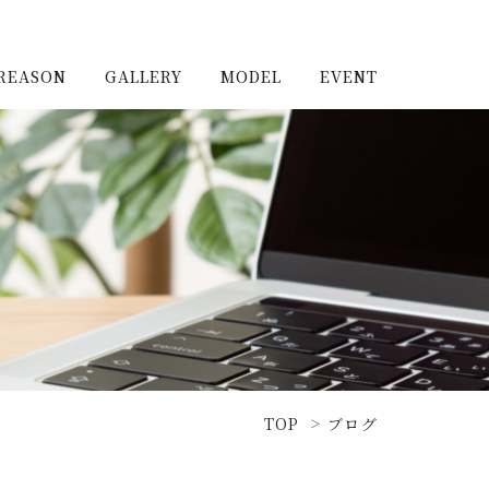
REASON
GALLERY
MODEL
EVENT
施工実例（新築）
浦和住宅公園
施工実例（リノベーショ
浦和住宅展示場Miraizu
ン）
大宮北ハウジングステージ
TOP
ブログ