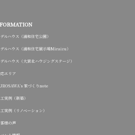
NFORMATION
モデルハウス（浦和住宅公園）
デルハウス（浦和住宅展示場Miraizu）
モデルハウス（大宮北ハウジングステージ）
対応エリア
UROSAWA’s 家づくりnote
施工実例（新築）
施工実例（リノベーション）
お客様の声