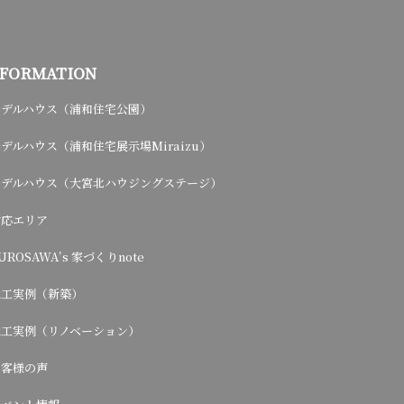
NFORMATION
モデルハウス（浦和住宅公園）
デルハウス（浦和住宅展示場Miraizu）
モデルハウス（大宮北ハウジングステージ）
対応エリア
UROSAWA’s 家づくりnote
施工実例（新築）
施工実例（リノベーション）
お客様の声