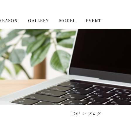
REASON
GALLERY
MODEL
EVENT
施工実例（新築）
浦和住宅公園
施工実例（リノベーショ
浦和住宅展示場Miraizu
ン）
大宮北ハウジングステージ
TOP
ブログ