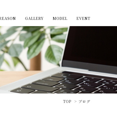
REASON
GALLERY
MODEL
EVENT
施工実例（新築）
浦和住宅公園
施工実例（リノベーショ
浦和住宅展示場Miraizu
ン）
大宮北ハウジングステージ
TOP
ブログ