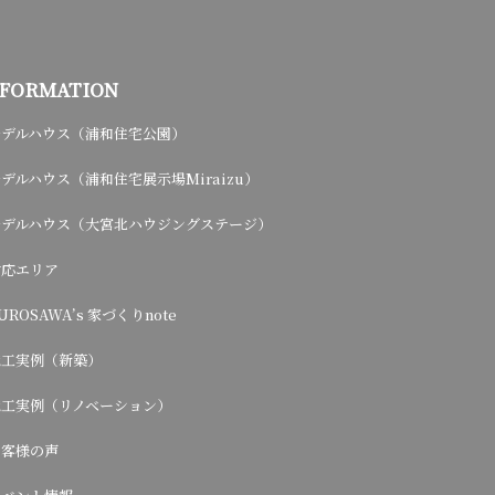
NFORMATION
モデルハウス（浦和住宅公園）
デルハウス（浦和住宅展示場Miraizu）
モデルハウス（大宮北ハウジングステージ）
対応エリア
UROSAWA’s 家づくりnote
施工実例（新築）
施工実例（リノベーション）
お客様の声