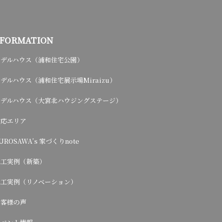
NFORMATION
モデルハウス（浦和住宅公園）
デルハウス（浦和住宅展示場Miraizu）
モデルハウス（大宮北ハウジングステージ）
対応エリア
UROSAWA’s 家づくりnote
施工実例（新築）
施工実例（リノベーション）
お客様の声