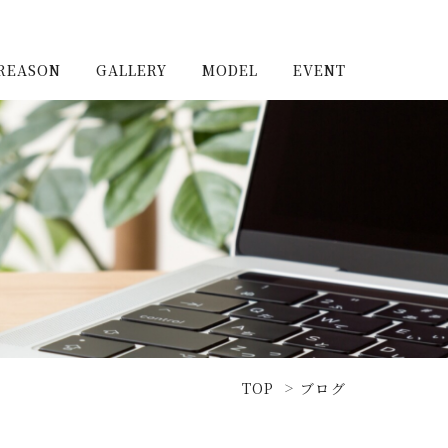
REASON
GALLERY
MODEL
EVENT
施工実例（新築）
浦和住宅公園
施工実例（リノベーショ
浦和住宅展示場Miraizu
ン）
大宮北ハウジングステージ
TOP
ブログ