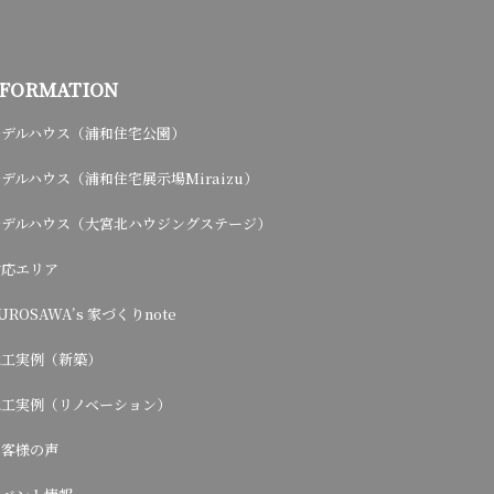
NFORMATION
モデルハウス（浦和住宅公園）
デルハウス（浦和住宅展示場Miraizu）
モデルハウス（大宮北ハウジングステージ）
対応エリア
UROSAWA’s 家づくりnote
施工実例（新築）
施工実例（リノベーション）
お客様の声